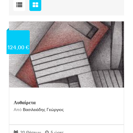
124,00 €
Αυθαίρετα
Από
Βασιλειάδης Γεώργιος
20 Θέσεων
5 ώρες